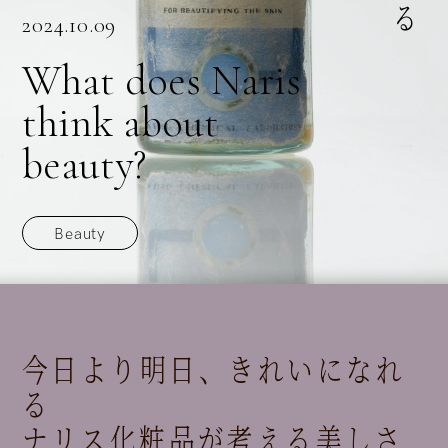
2024.10.09
What does Naris
think about
beauty?
Beauty
今日より明日、きれいになれ
る
ナリス化粧品が考える美しさ