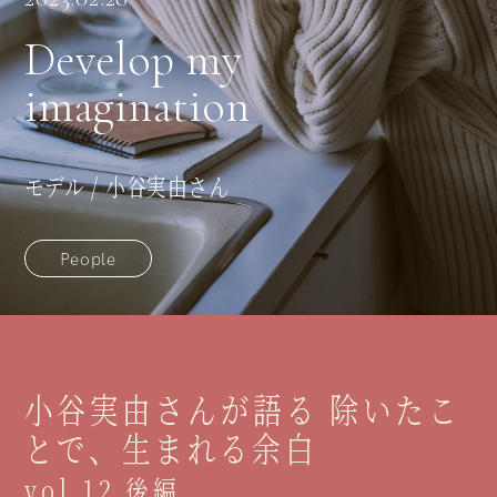
Develop my
imagination
モデル / 小谷実由さん
People
小谷実由さんが語る
除いたこ
とで、生まれる余白
vol.12 後編