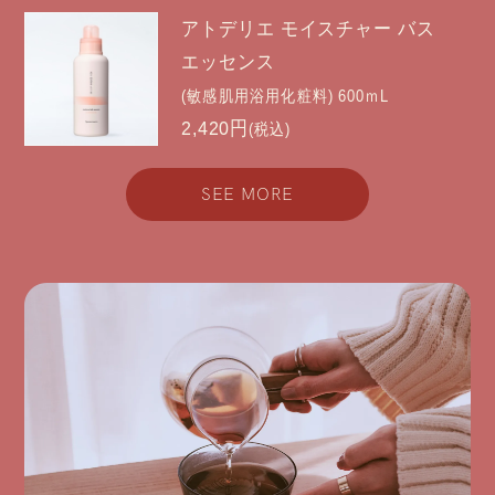
アトデリエ モイスチャー バス
エッセンス
(敏感肌用浴用化粧料) 600ｍL
2,420円
(税込)
SEE MORE