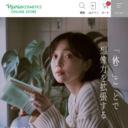
検索
ログイン
カート
メニュー
想像力を拡張する
「休む」ことで
2023.02.28