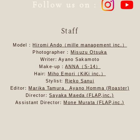
Follow us on :
Staff
Model :
Hiromi Ando（mille management inc.）
Photographer :
Misuzu Otsuka
Writer: Ayano Sakamoto
Make-up :
ANNA（S-14）
Hair:
Miho Emori（KiKi inc.）
Stylist:
Rieko Sanui
Editor:
Marika Tamura、Ayano Homma (Roaster)
Director:
Sayaka Maeda (FLAP,inc.)
Assistant Director:
Mone Murata (FLAP,inc.)