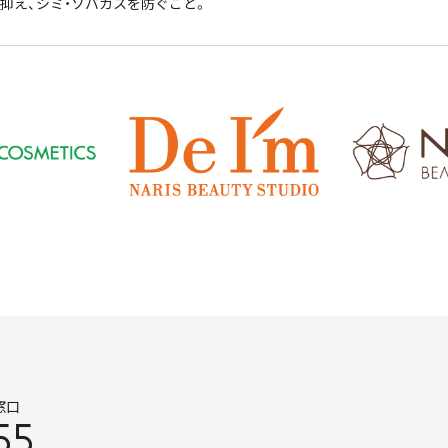
抑え、シミ・ソバカスを防ぐこと。
窓口
55