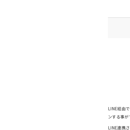
LINE経
ンする事が
LINE連