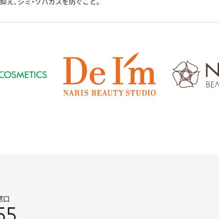
抑え、シミ・ソバカスを防ぐこと。
窓口
55