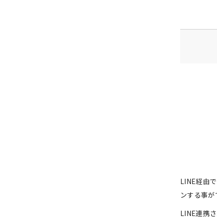
LINE経
ンする事が
LINE連