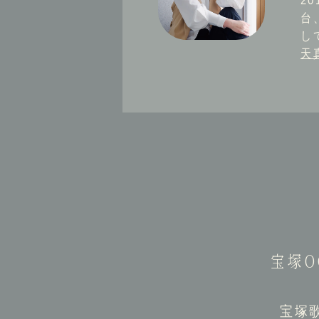
2
台
し
天
宝塚
宝塚