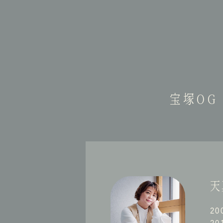
宝塚OG
天
2