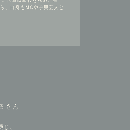
立。代表取締役を務め、舞
ら、自身もMCや余興芸人と
」
るさん
演じ、