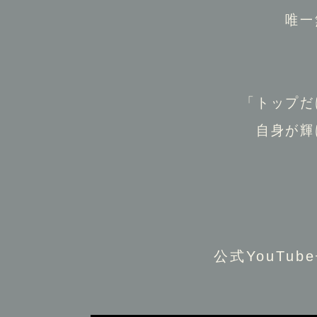
唯一
「トップだ
自身が輝
公式YouT