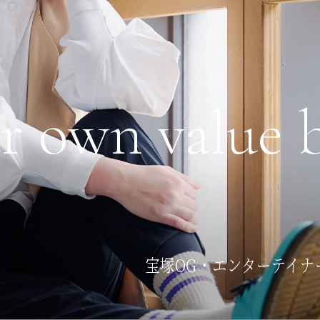
r own value 
宝塚OG・エンターテイ