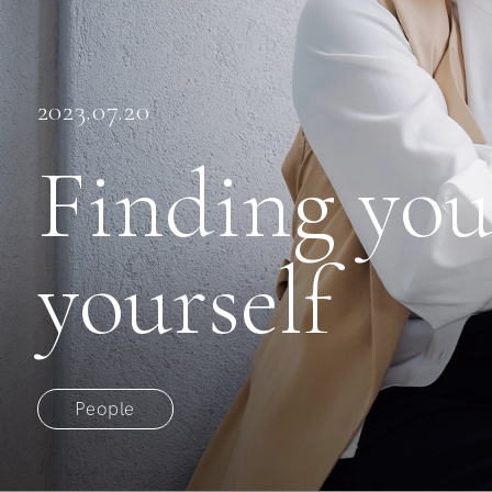
2023.07.20
Finding you
yourself
People