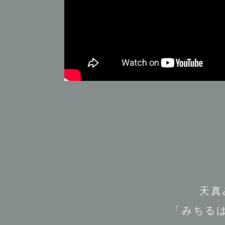
天真
「みちる