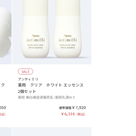
SALE
アンティミリ
スク
薬用 クリア ホワイト エッセンス
2個セット
薬用 美白美容液販売名：薬用乳液Ｗ５
050
￥7,920
￥6,336