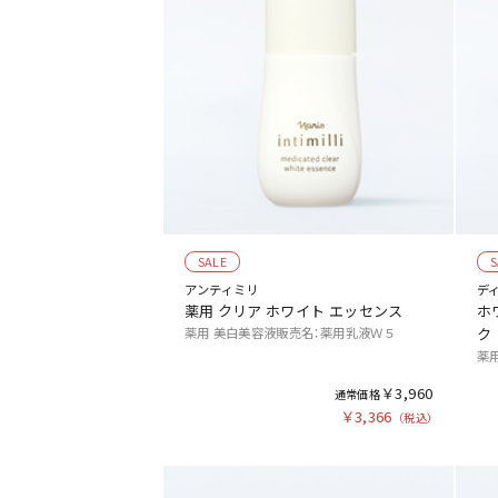
SALE
S
アンティミリ
デ
薬用 クリア ホワイト エッセンス
ホ
薬用 美白美容液販売名：薬用乳液Ｗ５
ク
薬
￥3,960
￥3,366