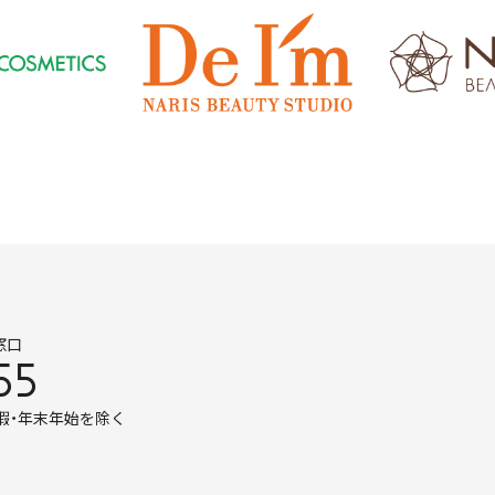
窓口
55
暇・年末年始を除く