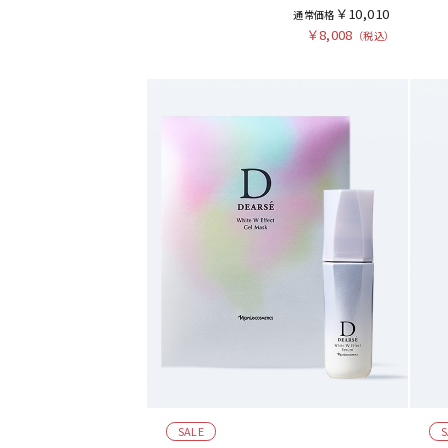
￥10,010
￥8,008
SALE
S