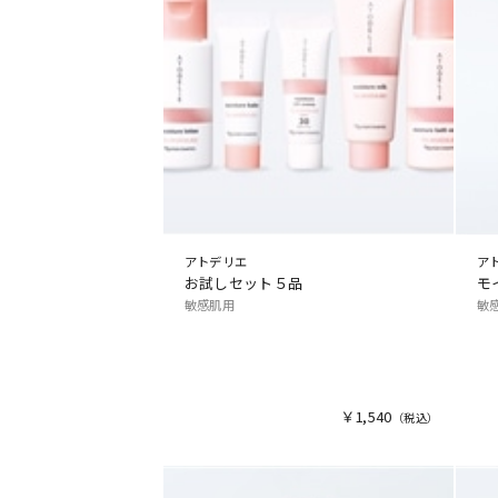
アトデリエ
ア
お試しセット５品
モ
敏感肌用
敏
￥1,540