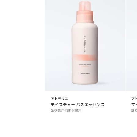
アトデリエ
ア
モイスチャー バスエッセンス
マ
敏感肌用浴用化粧料
敏