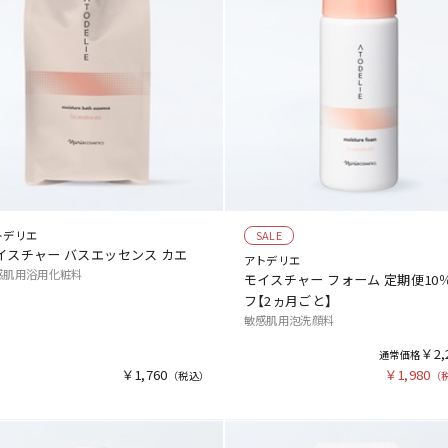
トデリエ
SALE
イスチャー バスエッセンス カエ
アトデリエ
感肌用浴用化粧料
モイスチャー フォーム 定期便10
フ【2ヵ月ごと】
敏感肌用泡洗顔料
￥2,
￥1,760
￥1,980