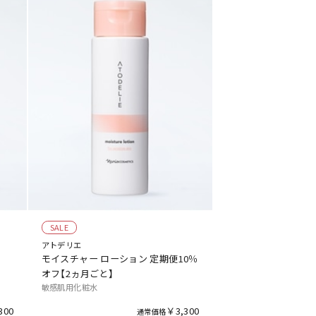
SALE
アトデリエ
モイスチャー ローション 定期便10％
オフ【2ヵ月ごと】
敏感肌用化粧水
300
￥3,300