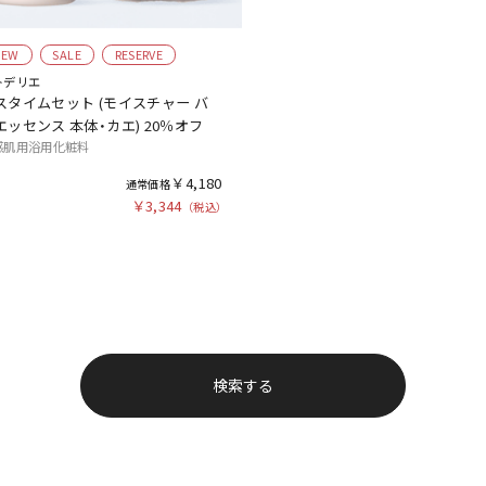
NEW
SALE
RESERVE
トデリエ
スタイムセット (モイスチャー バ
エッセンス 本体・カエ) 20％オフ
感肌用浴用化粧料
￥4,180
￥3,344