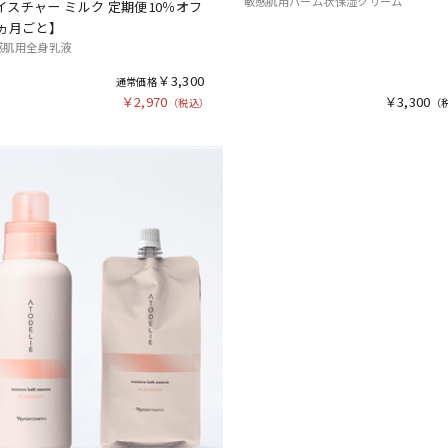
敏感肌用バーム状保湿クリーム
イスチャー ミルク 定期便10％オフ
3ヵ月ごと】
感肌用全身乳液
￥3,300
￥2,970
￥3,300