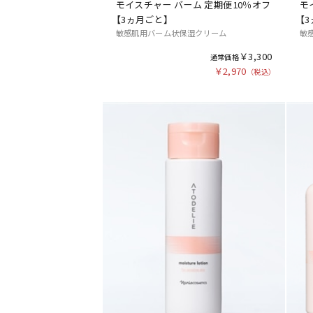
モイスチャー バーム 定期便10％オフ
モ
【3ヵ月ごと】
【
敏感肌用バーム状保湿クリーム
敏
￥3,300
￥2,970