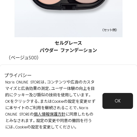
セルグレース
パウダー ファンデーション
（ベージュ500）
￥6,600
プライバシー
Naris ONLINE STOREは、コンテンツや広告のカスタ
マイズと広告効果の測定、ユーザー体験の向上を目
商品コード：2N61500
的にクッキー及び類似の技術を使用しています。
OK
OKをクリックする、またはCookieの設定を変更せず
[レフィル] スポンジ付き。別売りの 2Ｎ6000セルグレース
に本サイトのご利用を継続されることで、Naris
ONLINE STOREの
個人情報保護方針
に同意したもの
ファンデーション ケースにセットしてご使用ください。
とみなされます。設定の変更や同意の撤回を行う
には、Cookieの設定を変更してください。
+
-
数量：