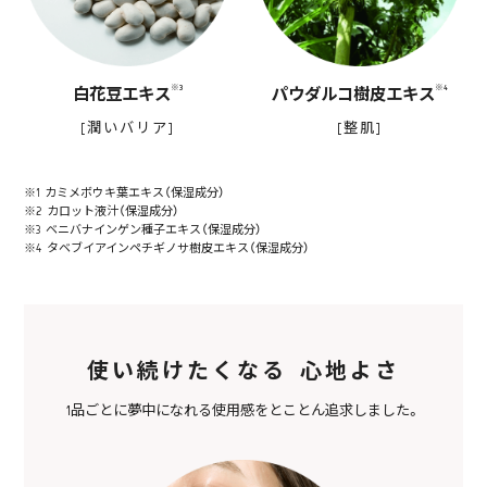
※3
※4
白花豆エキス
パウダルコ樹皮エキス
[潤いバリア]
[整肌]
※1 カミメボウキ葉エキス（保湿成分）
※2 カロット液汁（保湿成分）
※3 ベニバナインゲン種子エキス（保湿成分）
※4 タベブイアインペチギノサ樹皮エキス（保湿成分）
使い続けたくなる 心地よさ
1品ごとに夢中になれる使用感をとことん追求しました。