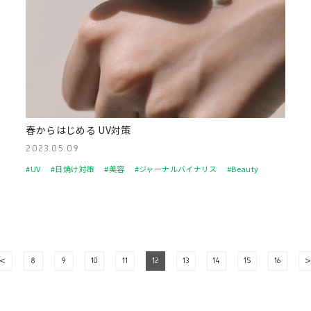
春からはじめる UV対策
2023.05.09
#UV
#日焼け対策
#美容
#ジャーナルバイナリス
#Beauty
<
8
9
10
11
12
13
14
15
16