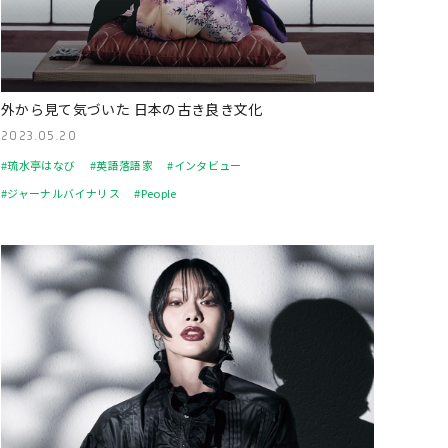
外から見て気づいた 日本の古き良き文化
2023.05.20
#琉水亭はなび
#英語落語家
#インタビュー
#ジャーナルバイナリス
#People