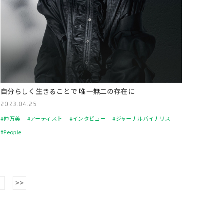
自分らしく生きることで 唯一無二の存在に
2023.04.25
#仲万美
#アーティスト
#インタビュー
#ジャーナルバイナリス
#People
>
>>