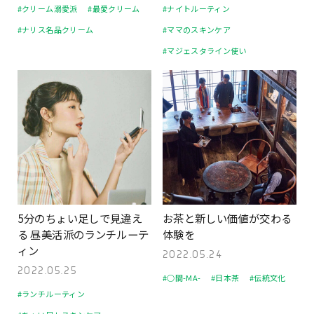
#クリーム溺愛派
#最愛クリーム
#ナイトルーティン
#ナリス名品クリーム
#ママのスキンケア
#マジェスタライン使い
5分のちょい足しで見違え
お茶と新しい価値が交わる
る 昼美活派のランチルーテ
体験を
ィン
2022.05.24
2022.05.25
#○間-MA-
#日本茶
#伝統文化
#ランチルーティン