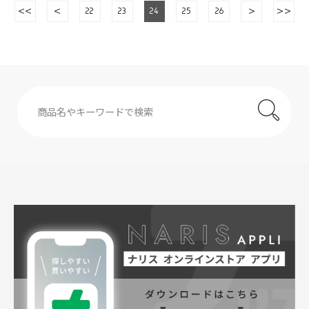
<<
<
22
23
24
25
26
>
>>