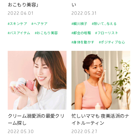
おこもり美容」
い
2022.06.01
2022.05.31
#スキンケア
#ヘアケア
#綱川禎子
#除いて、与える
#バスアイテム
#おこもり美容
#都会の喧騒
#フローリスト
#身体を動かす
#ポジティブな心
クリーム溺愛派の最愛クリ
忙しいママも 夜美活派のナ
ーム探し
イトルーティン
2022.05.30
2022.05.27