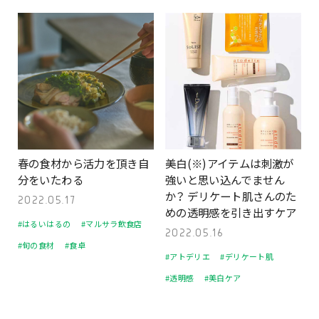
春の食材から活力を頂き自
美白(※)アイテムは刺激が
分をいたわる
強いと思い込んでません
か？ デリケート肌さんのた
2022.05.17
めの透明感を引き出すケア
#はるいはるの
#マルサラ飲食店
2022.05.16
#旬の食材
#食卓
#アトデリエ
#デリケート肌
#透明感
#美白ケア