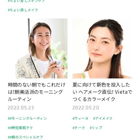
#ちょい足しスキンケア
#ちょい直しメイク
時間のない朝でもこれだけ
夏に向けて新色を投入した
は！朝美活派のモーニング
い ヘアメーク直伝！ Vietaで
ルーティン
つくるカラーメイク
2022.05.23
2022.05.20
##モーニングルーティン
#ヴィータ
#アイメイク
##時短美肌テク
#チーク
#リップ
##朝のスペシャルケア