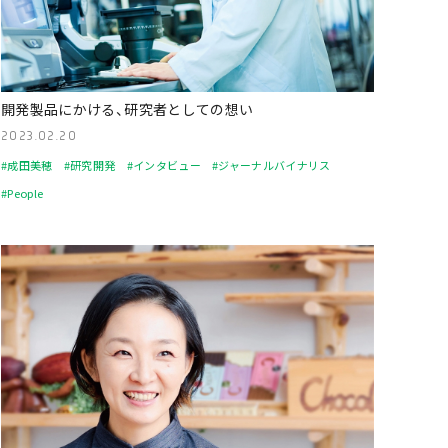
開発製品にかける、研究者としての想い
2023.02.20
#成田美穂
#研究開発
#インタビュー
#ジャーナルバイナリス
#People