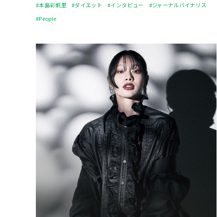
#本島彩帆里
#ダイエット
#インタビュー
#ジャーナルバイナリス
#People