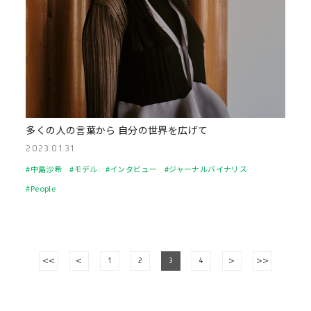
多くの人の言葉から 自分の世界を広げて
2023.01.31
#中島沙希
#モデル
#インタビュー
#ジャーナルバイナリス
#People
<<
<
1
2
3
4
>
>>