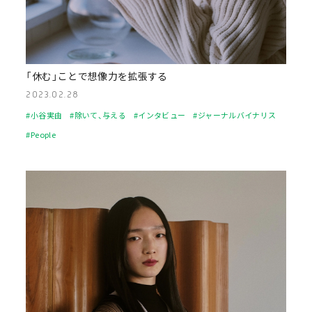
「休む」ことで想像力を拡張する
2023.02.28
#小谷実由
#除いて、与える
#インタビュー
#ジャーナルバイナリス
#People